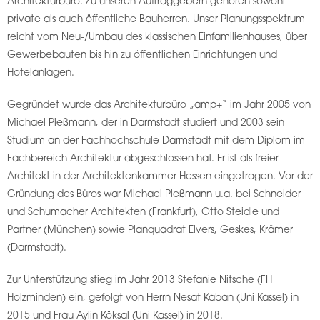
Architekturbüro. Zu unseren Auftraggebern gehören sowohl
private als auch öffentliche Bauherren. Unser Planungsspektrum
reicht vom Neu-/Umbau des klassischen Einfamilienhauses, über
Gewerbebauten bis hin zu öffentlichen Einrichtungen und
Hotelanlagen.
Gegründet wurde das Architekturbüro „amp+“ im Jahr 2005 von
Michael Pleßmann, der in Darmstadt studiert und 2003 sein
Studium an der Fachhochschule Darmstadt mit dem Diplom im
Fachbereich Architektur abgeschlossen hat. Er ist als freier
Architekt in der Architektenkammer Hessen eingetragen. Vor der
Gründung des Büros war Michael Pleßmann u.a. bei Schneider
und Schumacher Architekten (Frankfurt), Otto Steidle und
Partner (München) sowie Planquadrat Elvers, Geskes, Krämer
(Darmstadt).
Zur Unterstützung stieg im Jahr 2013 Stefanie Nitsche (FH
Holzminden) ein, gefolgt von Herrn Nesat Kaban (Uni Kassel) in
2015 und Frau Aylin Köksal (Uni Kassel) in 2018.